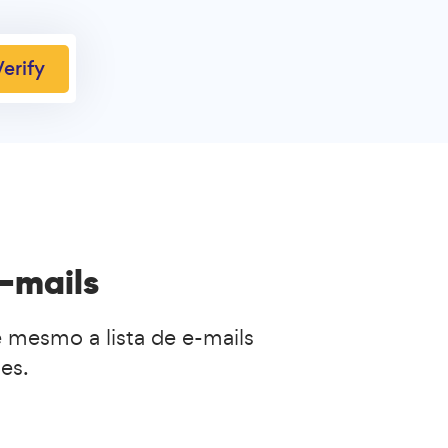
erify
e-mails
 mesmo a lista de e-mails
es.