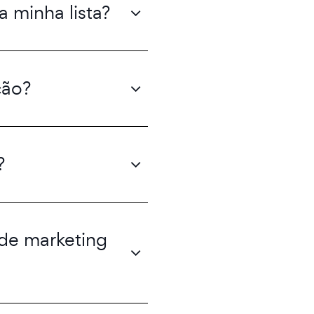
a minha lista?
ção?
?
 de marketing