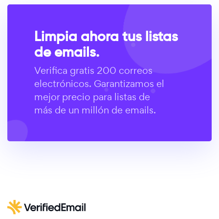
Limpia ahora tus listas
de emails.
Verifica gratis 200 correos
electrónicos. Garantizamos el
mejor precio para listas de
más de un millón de emails.