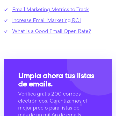
Email Marketing Metrics to Track
Increase Email Marketing ROI
What Is a Good Email Open Rate?
Limpia ahora tus listas
de emails.
Verifica gratis 200 correos
electrónicos. Garantizamos el
mejor precio para listas de
más de un millón de emails.