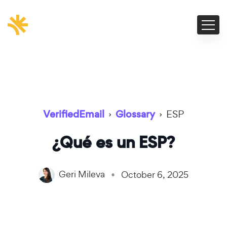
VerifiedEmail
›
Glossary
›
ESP
¿Qué es un ESP?
Geri Mileva
October 6, 2025