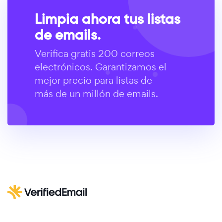
Limpia ahora tus listas
de emails.
Verifica gratis 200 correos
electrónicos. Garantizamos el
mejor precio para listas de
más de un millón de emails.