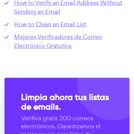
How to Verify an Email Address Without
Sending an Email
How to Clean an Email List
Mejores Verificadores de Correo
Electrónico Gratuitos
Limpia ahora tus listas
de emails.
Verifica gratis 200 correos
electrónicos. Garantizamos el