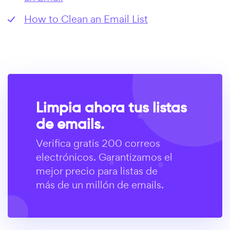
How to Clean an Email List
Limpia ahora tus listas
de emails.
Verifica gratis 200 correos
electrónicos. Garantizamos el
mejor precio para listas de
más de un millón de emails.