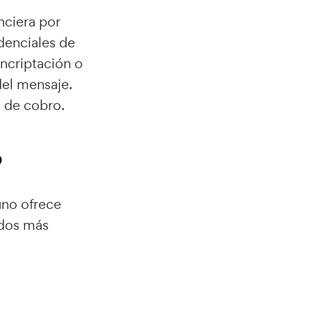
nciera por
idenciales de
encriptación o
del mensaje.
o de cobro.
o
uno ofrece
 dos más