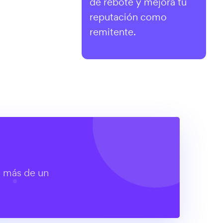
de rebote y mejora tu
reputación como
remitente.
e más de un