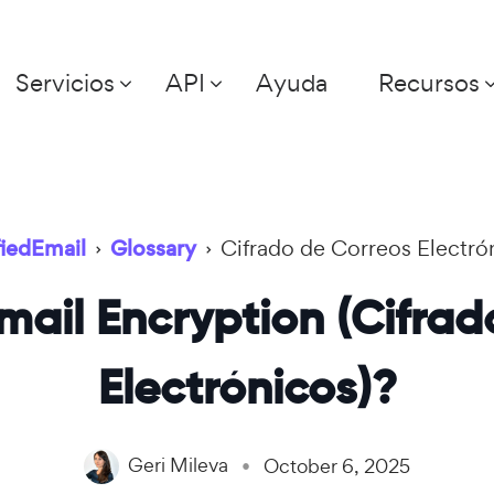
Servicios
API
Ayuda
Recursos
fiedEmail
›
Glossary
›
Cifrado de Correos Electró
mail Encryption (Cifra
Electrónicos)?
Geri Mileva
October 6, 2025