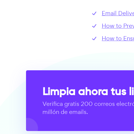
Email Delive
How to Pre
How to Ensu
Limpia ahora tus l
Verifica gratis 200 correos electr
millón de emails.