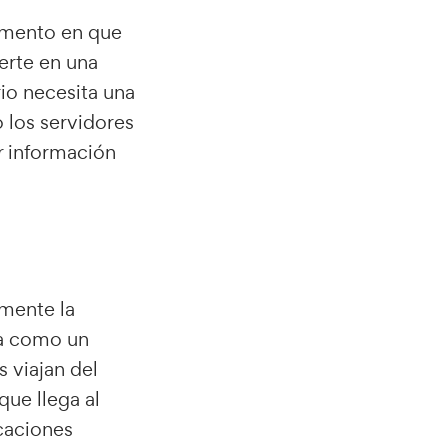
momento en que
ierte en una
rio necesita una
 los servidores
r información
amente la
úa como un
 viajan del
que llega al
caciones