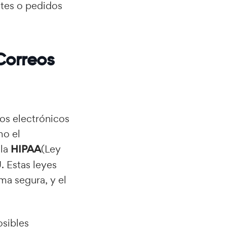
ntes o pedidos
Correos
eos electrónicos
mo el
 la
HIPAA
(Ley
. Estas leyes
ma segura, y el
osibles