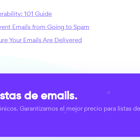
rability: 101 Guide
vent Emails from Going to Spam
re Your Emails Are Delivered
istas de emails.
ónicos. Garantizamos el mejor precio para listas d