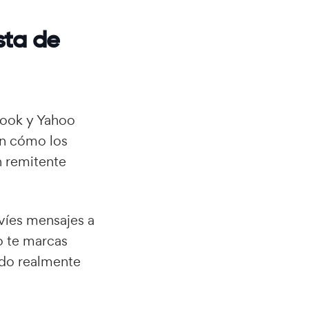
sta de
look y Yahoo
an cómo los
n remitente
nvíes mensajes a
o te marcas
ido realmente