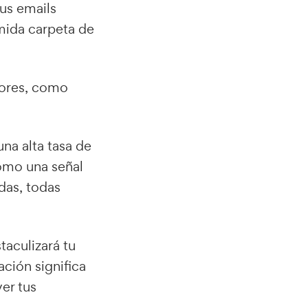
tus emails
emida carpeta de
tores, como
una alta tasa de
como una señal
das, todas
taculizará tu
ción significa
er tus