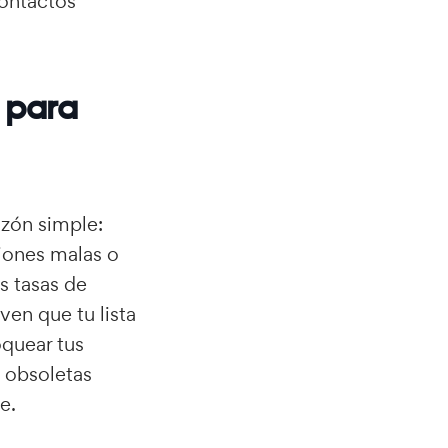
contactos
l para
azón simple:
ciones malas o
s tasas de
ven que tu lista
quear tus
s obsoletas
e.