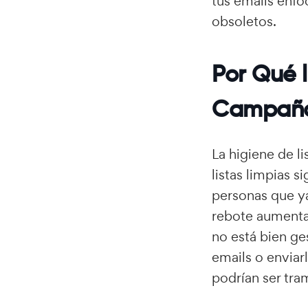
tus emails enfo
obsoletos.
Por Qué l
Campaña
La higiene de l
listas limpias s
personas que ya
rebote aumentan
no está bien ge
emails o enviar
podrían ser tra